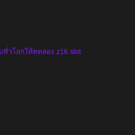
มทั่วโลกให้ทดลอง z16 slot