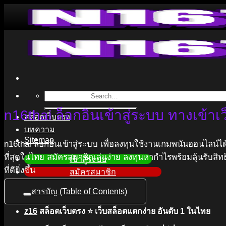
Skip
to
content
n16thai ล็อกอินเข้าสู่ระบบ ทางเข้
สล็อตเว็บตรง
บทความ
Sitemap
n16thai ล็อกอินเข้าสู่ระบบ เพื่อลงทุนใช้งานเกมพนันออนไลน์ไ
ที่สุดในไทย สมัครสมาชิกเล่นง่าย ลงทุนหากำไรพร้อมลุ้นรับสิ
เข้าสู่ระบบ
ที่ดียิ่งขึ้น
สมัครสมาชิก
สารบัญ (Table of Contents)
z16
สล็อตเว็บตรง ⭐️ เว็บสล็อตแตกง่าย อันดับ 1 ในไทย