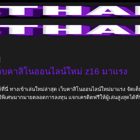
าเว็บคาสิโนออนไลน์ใหม่ z16 มาแรง
ด้ที่นี่ ทางเข้าเล่นใหม่ล่าสุด เว็บคาสิโนออนไลน์ใหม่มาแรง จ
ทธิพิเศษมากมายตลอดการลงทุน แจกเครดิตฟรีให้ผู้เล่นสูงสุดได้