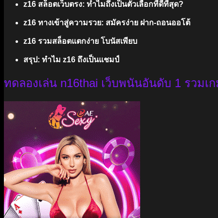
z16 สล็อตเว็บตรง: ทำไมถึงเป็นตัวเลือกที่ดีที่สุด?
z16 ทางเข้าสู่ความรวย: สมัครง่าย ฝาก-ถอนออโต้
z16 รวมสล็อตแตกง่าย โบนัสเพียบ
สรุป: ทำไม z16 ถึงเป็นแชมป์
ทดลองเล่น n16thai เว็บพนันอันดับ 1 รวมเก